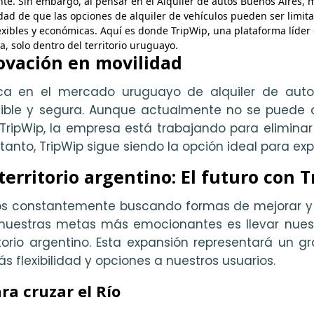
nte. Sin embargo, al pensar en el Alquiler de autos Buenos Aires,
dad de que las opciones de alquiler de vehículos pueden ser limit
xibles y económicas. Aquí es donde TripWip, una plataforma líder
, solo dentro del territorio uruguayo.
ovación en movilidad
ca en el mercado uruguayo de alquiler de auto
ible y segura. Aunque actualmente no se puede c
TripWip, la empresa está trabajando para eliminar
s tanto, TripWip sigue siendo la opción ideal para ex
territorio argentino: El futuro con 
os constantemente buscando formas de mejorar y 
 nuestras metas más emocionantes es llevar nues
ritorio argentino. Esta expansión representará un g
 flexibilidad y opciones a nuestros usuarios.
ra cruzar el Río