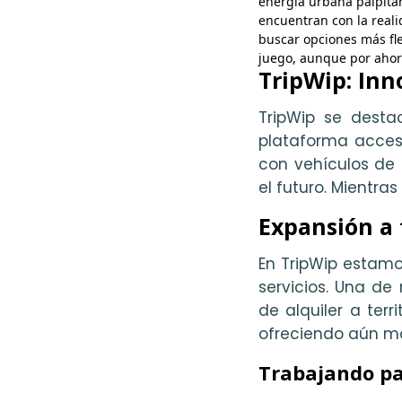
energía urbana palpita
encuentran con la reali
buscar opciones más fle
juego, aunque por ahora
TripWip: Inn
TripWip se desta
plataforma acces
con vehículos de 
el futuro. Mientra
Expansión a 
En TripWip estam
servicios. Una de
de alquiler a ter
ofreciendo aún más
Trabajando pa