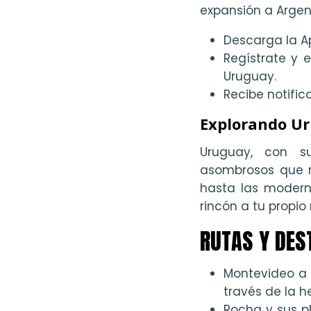
expansión a Argen
Descarga la Ap
Regístrate y 
Uruguay.
Recibe notifica
Explorando U
Uruguay, con su
asombrosos que m
hasta las modern
rincón a tu propio 
RUTAS Y DES
Montevideo a 
través de la 
Rocha y sus p