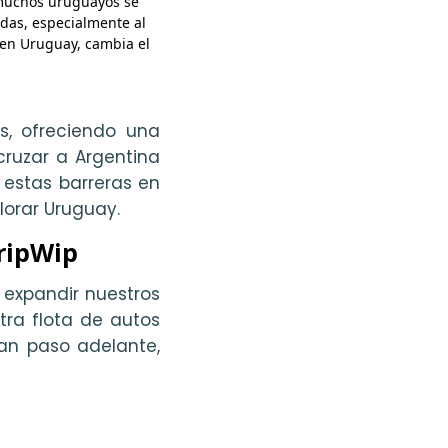
 muchos uruguayos se
adas, especialmente al
 en Uruguay, cambia el
s, ofreciendo una
ruzar a Argentina
 estas barreras en
plorar Uruguay.
TripWip
expandir nuestros
tra flota de autos
ran paso adelante,